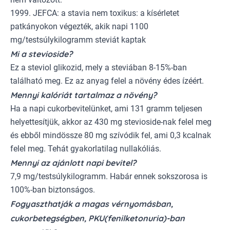
1999. JEFCA: a stavia nem toxikus: a kísérletet
patkányokon végezték, akik napi 1100
mg/testsúlykilogramm steviát kaptak
Mi a stevioside?
Ez a steviol glikozid, mely a steviában 8-15%-ban
található meg. Ez az anyag felel a növény édes ízéért.
Mennyi kalóriát tartalmaz a növény?
Ha a napi cukorbevitelünket, ami 131 gramm teljesen
helyettesítjük, akkor az 430 mg stevioside-nak felel meg
és ebből mindössze 80 mg szívódik fel, ami 0,3 kcalnak
felel meg. Tehát gyakorlatilag nullakóliás.
Mennyi az ajánlott napi bevitel?
7,9 mg/testsúlykilogramm. Habár ennek sokszorosa is
100%-ban biztonságos.
Fogyaszthatják a magas vérnyomásban,
cukorbetegségben, PKU(fenilketonuria)-ban