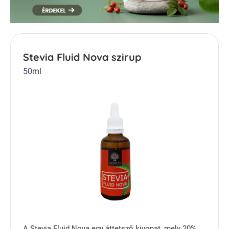
Stevia Fluid Nova szirup
50ml
A Stevia Fluid Nova egy áttetsző kivonat, mely 20%