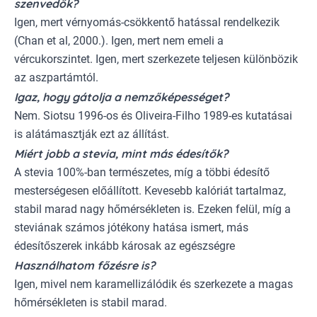
szenvedők?
Igen, mert vérnyomás-csökkentő hatással rendelkezik
(Chan et al, 2000.). Igen, mert nem emeli a
vércukorszintet. Igen, mert szerkezete teljesen különbözik
az aszpartámtól.
Igaz, hogy gátolja a nemzőképességet?
Nem. Siotsu 1996-os és Oliveira-Filho 1989-es kutatásai
is alátámasztják ezt az állítást.
Miért jobb a stevia, mint más édesítők?
A stevia 100%-ban természetes, míg a többi édesítő
mesterségesen előállított. Kevesebb kalóriát tartalmaz,
stabil marad nagy hőmérsékleten is. Ezeken felül, míg a
steviának számos jótékony hatása ismert, más
édesítőszerek inkább károsak az egészségre
Használhatom főzésre is?
Igen, mivel nem karamellizálódik és szerkezete a magas
hőmérsékleten is stabil marad.