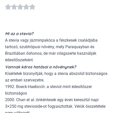
Mi az a stevia?
A stevia vagy jázminpakóca a fészkesek családjába
tartozó, szubtrópusi növény, mely Paraquayban és
Brazíliában őshonos, de már világszerte használják
édesítőszerként.
Vannak káros hatásai a növénynek?
Kísérletek bizonyítják, hogy a stevia abszolút biztonságos
az emberi szervezetre.
1992. Boeck-Haebicch: a steviol mint édesítőszer
biztonságos
2000. Chan et al.:önkéntesek egy éven keresztül napi
3×250 mg stevioside-ot fogyasztottak. Vérük összetétele
nem változott.